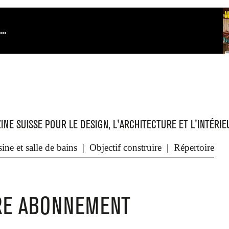
INE SUISSE POUR LE DESIGN, L'ARCHITECTURE ET L'INTÉRIE
Abonnement-cadeau
Changement d'adresse
Service des abonnements
Protection des données
ine et salle de bains
Objectif construire
Répertoire